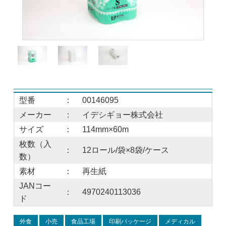
型番
：
00146095
メーカー
：
イデシギョー株式会社
サイズ
：
114mm×60m
枚数（入
：
12ロール/袋×8袋/ケース
数）
素材
：
再生紙
JANコー
：
4970240113036
ド
外食
小売
食品工場
印刷パッケージ
メディカル