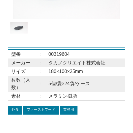
型番
：
00319604
メーカー
：
タカノクリエイト株式会社
サイズ
：
180×100×25mm
枚数（入
：
5個/袋×24袋/ケース
数）
素材
：
メラミン樹脂
外食
ファーストフード
業務用