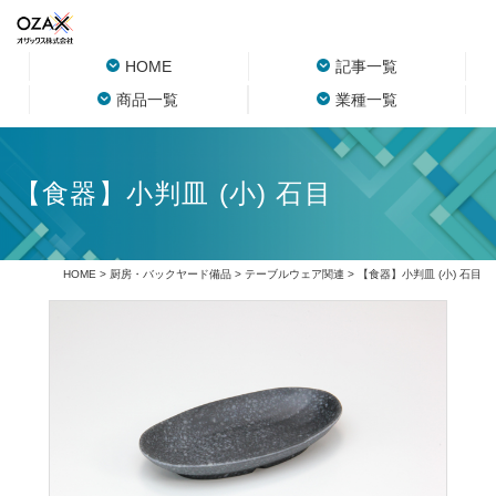
HOME
記事一覧
商品一覧
業種一覧
【食器】小判皿 (小) 石目
HOME
>
厨房・バックヤード備品
>
テーブルウェア関連
> 【食器】小判皿 (小) 石目