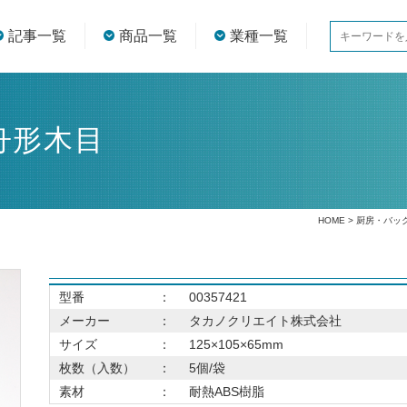
記事一覧
商品一覧
業種一覧
舟形木目
HOME
>
厨房・バッ
型番
：
00357421
メーカー
：
タカノクリエイト株式会社
サイズ
：
125×105×65mm
枚数（入数）
：
5個/袋
素材
：
耐熱ABS樹脂