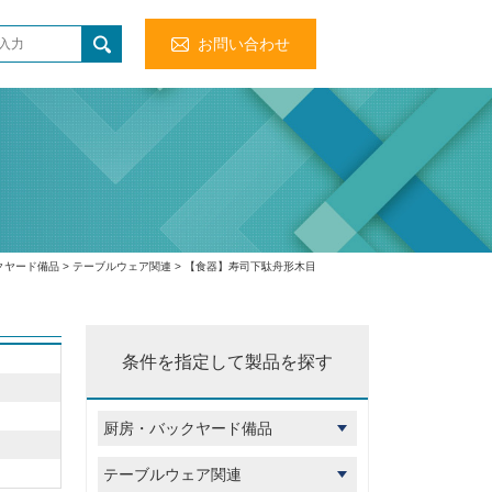
お問い合わせ
クヤード備品
>
テーブルウェア関連
> 【食器】寿司下駄舟形木目
条件を指定して製品を探す