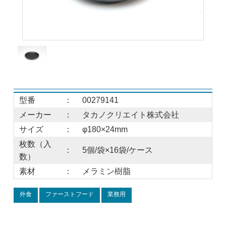
型番
：
00279141
メーカー
：
タカノクリエイト株式会社
サイズ
：
φ180×24mm
枚数（入
：
5個/袋×16袋/ケース
数）
素材
：
メラミン樹脂
外食
ファーストフード
業務用