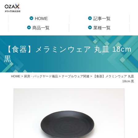
HOME
記事一覧
商品一覧
業種一覧
【食器】メラミンウェア 丸皿 18cm
黒
HOME
>
厨房・バックヤード備品
>
テーブルウェア関連
> 【食器】メラミンウェア 丸皿
18cm 黒