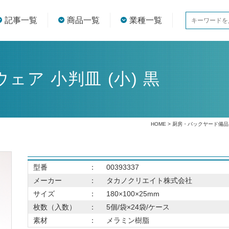
記事一覧
商品一覧
業種一覧
ア 小判皿 (小) 黒
HOME
>
厨房・バックヤード備品
型番
：
00393337
メーカー
：
タカノクリエイト株式会社
サイズ
：
180×100×25mm
枚数（入数）
：
5個/袋×24袋/ケース
素材
：
メラミン樹脂