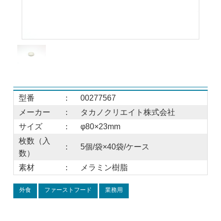
型番
：
00277567
メーカー
：
タカノクリエイト株式会社
サイズ
：
φ80×23mm
枚数（入
：
5個/袋×40袋/ケース
数）
素材
：
メラミン樹脂
外食
ファーストフード
業務用