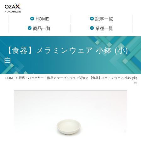
HOME
記事一覧
商品一覧
業種一覧
【食器】メラミンウェア 小鉢 (小)
白
HOME
>
厨房・バックヤード備品
>
テーブルウェア関連
> 【食器】メラミンウェア 小鉢 (小)
白