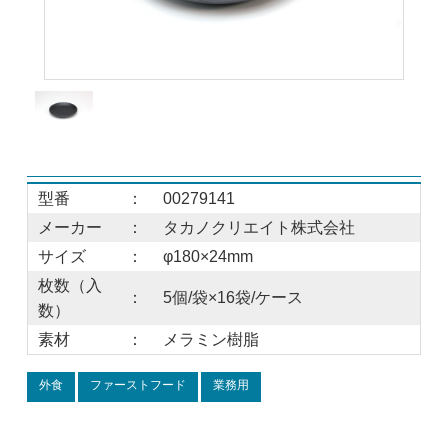
型番
：
00279141
メーカー
：
タカノクリエイト株式会社
サイズ
：
φ180×24mm
枚数（入
：
5個/袋×16袋/ケース
数）
素材
：
メラミン樹脂
外食
ファーストフード
業務用