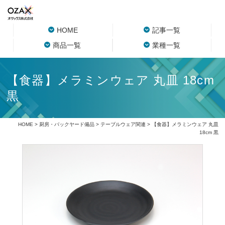
HOME
記事一覧
商品一覧
業種一覧
【食器】メラミンウェア 丸皿 18cm
黒
HOME
>
厨房・バックヤード備品
>
テーブルウェア関連
> 【食器】メラミンウェア 丸皿
18cm 黒