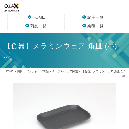
HOME
記事一覧
商品一覧
業種一覧
【食器】メラミンウェア 角皿 (小)
黒
HOME
>
厨房・バックヤード備品
>
テーブルウェア関連
> 【食器】メラミンウェア 角皿 (小)
黒