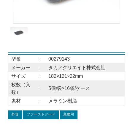
型番
：
00279143
メーカー
：
タカノクリエイト株式会社
サイズ
：
182×121×22mm
枚数（入
：
5個/袋×16袋/ケース
数）
素材
：
メラミン樹脂
外食
ファーストフード
業務用