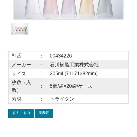
型番
：
00434226
メーカー
：
石川樹脂工業株式会社
サイズ
：
205ml (71×71×82mm)
枚数（入
：
5個/袋×20袋/ケース
数）
素材
：
トライタン
省人・省力
業務用