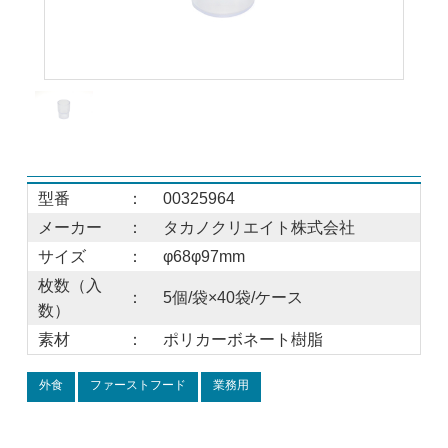
型番
：
00325964
メーカー
：
タカノクリエイト株式会社
サイズ
：
φ68φ97mm
枚数（入
：
5個/袋×40袋/ケース
数）
素材
：
ポリカーボネート樹脂
外食
ファーストフード
業務用