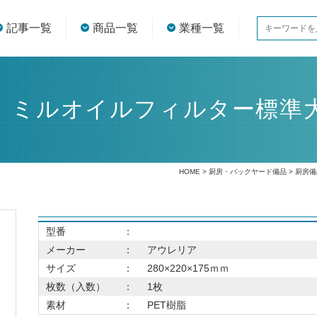
記事一覧
商品一覧
業種一覧
ミルオイルフィルター標準大型
HOME
>
厨房・バックヤード備品
>
厨房備
型番
：
メーカー
：
アウレリア
サイズ
：
280×220×175ｍｍ
枚数（入数）
：
1枚
素材
：
PET樹脂