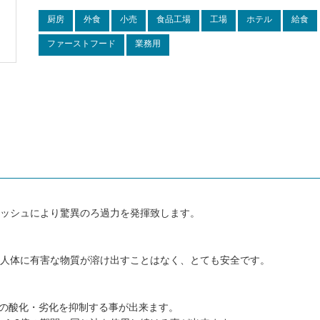
厨房
外食
小売
食品工場
工場
ホテル
給食
ファーストフード
業務用
ッシュにより驚異のろ過力を発揮致します。
人体に有害な物質が溶け出すことはなく、とても安全です。
油の酸化・劣化を抑制する事が出来ます。