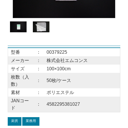
型番
：
00379225
メーカー
：
株式会社エムコンス
サイズ
：
100×100cm
枚数（入
：
50枚/ケース
数）
素材
：
ポリエステル
JANコー
：
4582295381027
ド
厨房
業務用