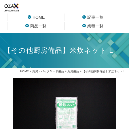
HOME
記事一覧
商品一覧
業種一覧
【その他厨房備品】米炊ネット L
HOME
>
厨房・バックヤード備品
>
厨房備品
> 【その他厨房備品】米炊ネット L