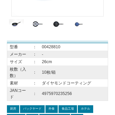
型番
：
00428810
メーカー
：
-
サイズ
：
26cm
枚数（入
：
10枚/箱
数）
素材
：
ダイヤモンドコーティング
JANコー
：
4975970235256
ド
厨房
バックヤード
外食
食品工場
ホテル