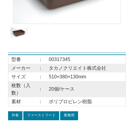
型番
：
00317345
メーカー
：
タカノクリエイト株式会社
サイズ
：
510×380×130mm
枚数（入
：
20個/ケース
数）
素材
：
ポリプロピレン樹脂
外食
ファーストフード
業務用