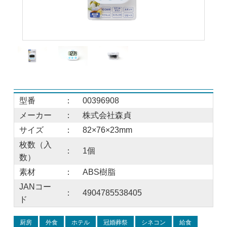
型番
：
00396908
メーカー
：
株式会社森貞
サイズ
：
82×76×23mm
枚数（入
：
1個
数）
素材
：
ABS樹脂
JANコー
：
4904785538405
ド
厨房
外食
ホテル
冠婚葬祭
シネコン
給食