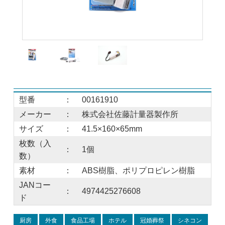
型番
：
00161910
メーカー
：
株式会社佐藤計量器製作所
サイズ
：
41.5×160×65mm
枚数（入
：
1個
数）
素材
：
ABS樹脂、ポリプロピレン樹脂
JANコー
：
4974425276608
ド
厨房
外食
食品工場
ホテル
冠婚葬祭
シネコン