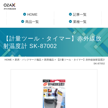
HOME
記事一覧
商品一覧
業種一覧
【計量ツール・タイマー】赤外線放
射温度計 SK-87002
HOME
>
厨房・バックヤード備品
>
厨房備品
> 【計量ツール・タイマー】赤外線放射温度計
SK-87002