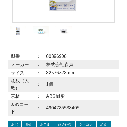
型番
：
00396908
メーカー
：
株式会社森貞
サイズ
：
82×76×23mm
枚数（入
：
1個
数）
素材
：
ABS樹脂
JANコー
：
4904785538405
ド
厨房
外食
ホテル
冠婚葬祭
シネコン
給食