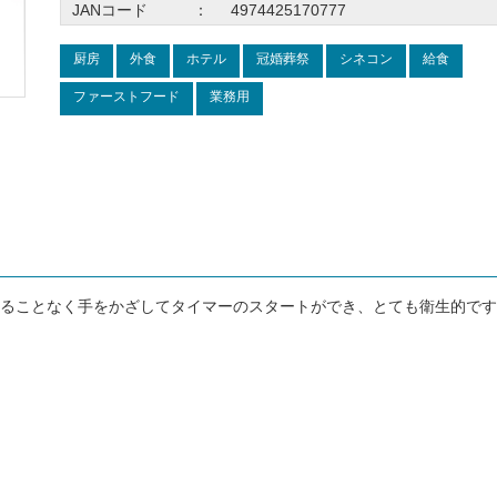
JANコード
：
4974425170777
厨房
外食
ホテル
冠婚葬祭
シネコン
給食
ファーストフード
業務用
ることなく手をかざしてタイマーのスタートができ、とても衛生的です