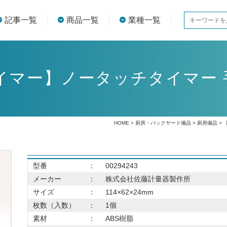
記事一覧
商品一覧
業種一覧
マー】ノータッチタイマー 手洗
HOME
>
厨房・バックヤード備品
>
厨房備品
> 
型番
：
00294243
メーカー
：
株式会社佐藤計量器製作所
サイズ
：
114×62×24mm
枚数（入数）
：
1個
素材
：
ABS樹脂