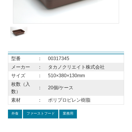
型番
：
00317345
メーカー
：
タカノクリエイト株式会社
サイズ
：
510×380×130mm
枚数（入
：
20個/ケース
数）
素材
：
ポリプロピレン樹脂
外食
ファーストフード
業務用