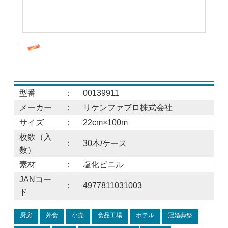
型番
：
00139911
メーカー
：
リケンファブロ株式会社
サイズ
：
22cm×100m
枚数（入
：
30本/ケース
数）
素材
：
塩化ビニル
JANコー
：
4977811031003
ド
厨房
外食
小売
食品工場
ホテル
冠婚葬祭