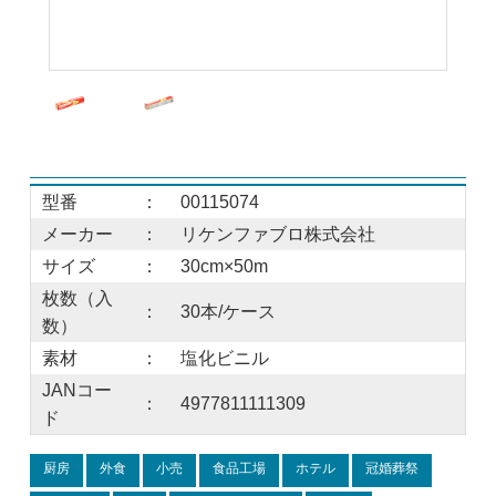
型番
：
00115074
メーカー
：
リケンファブロ株式会社
サイズ
：
30cm×50m
枚数（入
：
30本/ケース
数）
素材
：
塩化ビニル
JANコー
：
4977811111309
ド
厨房
外食
小売
食品工場
ホテル
冠婚葬祭