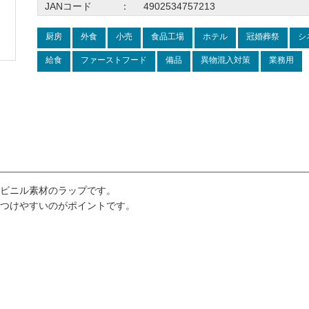
JANコード
：
4902534757213
厨房
外食
小売
食品工場
ホテル
冠婚葬祭
シ
給食
ファーストフード
備品
異物混入対策
業務用
ビニル素材のラップです。
つけやすいのがポイントです。