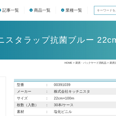
記事一覧
商品一覧
業種一覧
スタラップ抗菌ブルー 22cm
HOME
>
厨房・バックヤード消耗品
>
厨房
型番
：
00391039
メーカー
：
株式会社キッチニスタ
サイズ
：
22cm×100m
枚数（入数）
：
30本/ケース
素材
：
塩化ビニル