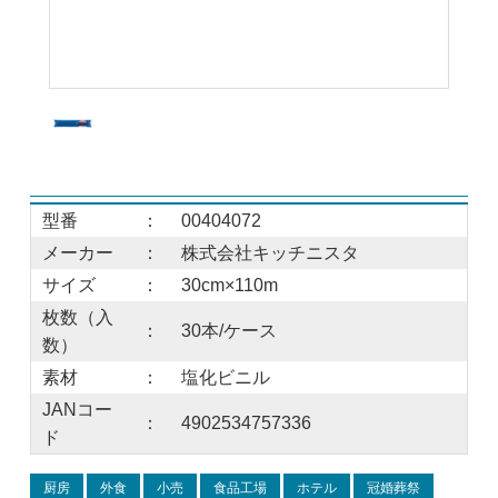
型番
：
00404072
メーカー
：
株式会社キッチニスタ
サイズ
：
30cm×110m
枚数（入
：
30本/ケース
数）
素材
：
塩化ビニル
JANコー
：
4902534757336
ド
厨房
外食
小売
食品工場
ホテル
冠婚葬祭