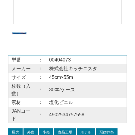
型番
：
00404073
メーカー
：
株式会社キッチニスタ
サイズ
：
45cm×55m
枚数（入
：
30本/ケース
数）
素材
：
塩化ビニル
JANコー
：
4902534757558
ド
厨房
外食
小売
食品工場
ホテル
冠婚葬祭