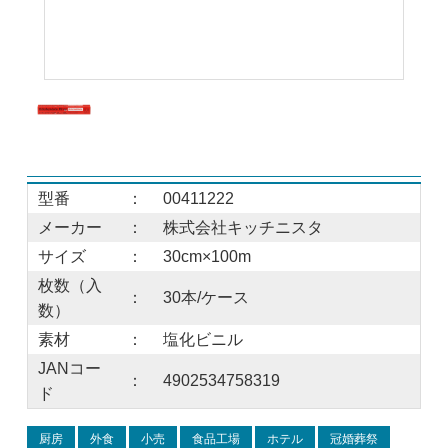
型番
：
00411222
メーカー
：
株式会社キッチニスタ
サイズ
：
30cm×100m
枚数（入
：
30本/ケース
数）
素材
：
塩化ビニル
JANコー
：
4902534758319
ド
厨房
外食
小売
食品工場
ホテル
冠婚葬祭