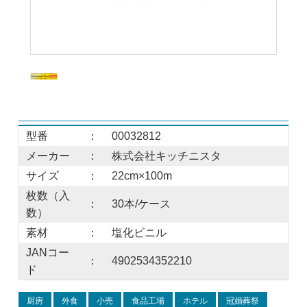
型番
：
00032812
メーカー
：
株式会社キッチニスタ
サイズ
：
22cm×100m
枚数（入
：
30本/ケース
数）
素材
：
塩化ビニル
JANコー
：
4902534352210
ド
厨房
外食
小売
食品工場
ホテル
冠婚葬祭