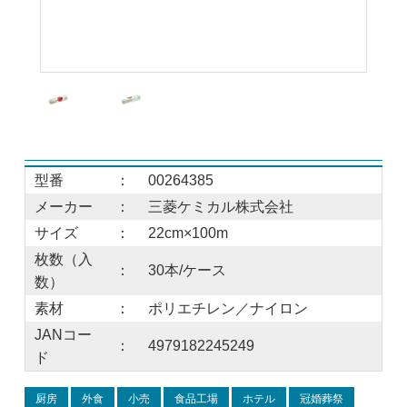
型番
：
00264385
メーカー
：
三菱ケミカル株式会社
サイズ
：
22cm×100m
枚数（入
：
30本/ケース
数）
素材
：
ポリエチレン／ナイロン
JANコー
：
4979182245249
ド
厨房
外食
小売
食品工場
ホテル
冠婚葬祭