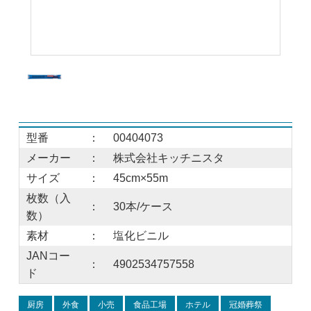
型番
：
00404073
メーカー
：
株式会社キッチニスタ
サイズ
：
45cm×55m
枚数（入
：
30本/ケース
数）
素材
：
塩化ビニル
JANコー
：
4902534757558
ド
厨房
外食
小売
食品工場
ホテル
冠婚葬祭