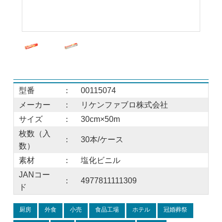
型番
：
00115074
メーカー
：
リケンファブロ株式会社
サイズ
：
30cm×50m
枚数（入
：
30本/ケース
数）
素材
：
塩化ビニル
JANコー
：
4977811111309
ド
厨房
外食
小売
食品工場
ホテル
冠婚葬祭