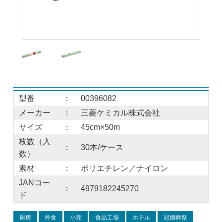
型番
：
00396082
メーカー
：
三菱ケミカル株式会社
サイズ
：
45cm×50m
枚数（入
：
30本/ケース
数）
素材
：
ポリエチレン／ナイロン
JANコー
：
4979182245270
ド
厨房
外食
小売
食品工場
ホテル
冠婚葬祭