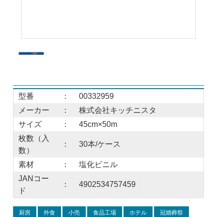
型番
：
00332959
メーカー
：
株式会社キッチニスタ
サイズ
：
45cm×50m
枚数（入
：
30本/ケース
数）
素材
：
塩化ビニル
JANコー
：
4902534757459
ド
厨房
外食
小売
食品工場
ホテル
冠婚葬祭