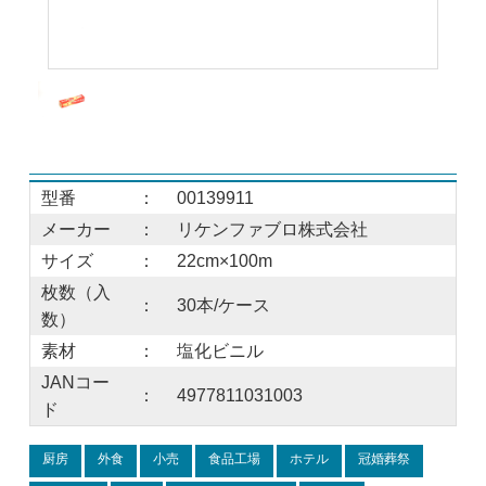
型番
：
00139911
メーカー
：
リケンファブロ株式会社
サイズ
：
22cm×100m
枚数（入
：
30本/ケース
数）
素材
：
塩化ビニル
JANコー
：
4977811031003
ド
厨房
外食
小売
食品工場
ホテル
冠婚葬祭