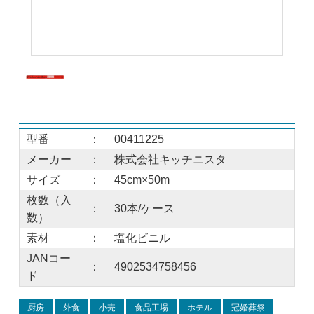
型番
：
00411225
メーカー
：
株式会社キッチニスタ
サイズ
：
45cm×50m
枚数（入
：
30本/ケース
数）
素材
：
塩化ビニル
JANコー
：
4902534758456
ド
厨房
外食
小売
食品工場
ホテル
冠婚葬祭