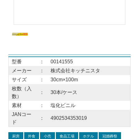
型番
：
00141555
メーカー
：
株式会社キッチニスタ
サイズ
：
30cm×100m
枚数（入
：
30本/ケース
数）
素材
：
塩化ビニル
JANコー
：
4902534353019
ド
厨房
外食
小売
食品工場
ホテル
冠婚葬祭