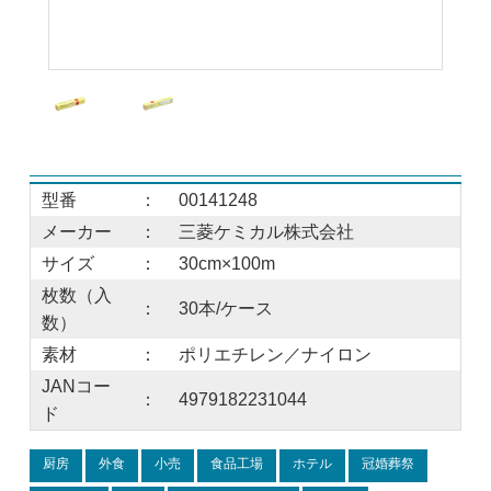
型番
：
00141248
メーカー
：
三菱ケミカル株式会社
サイズ
：
30cm×100m
枚数（入
：
30本/ケース
数）
素材
：
ポリエチレン／ナイロン
JANコー
：
4979182231044
ド
厨房
外食
小売
食品工場
ホテル
冠婚葬祭