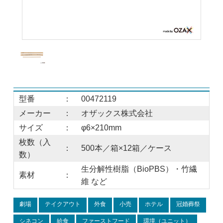
型番
：
00472119
メーカー
：
オザックス株式会社
サイズ
：
φ6×210mm
枚数（入
：
500本／箱×12箱／ケース
数）
生分解性樹脂（BioPBS）・竹繊
素材
：
維 など
劇場
テイクアウト
外食
小売
ホテル
冠婚葬祭
シネコン
給食
ファーストフード
環境（ユニット）