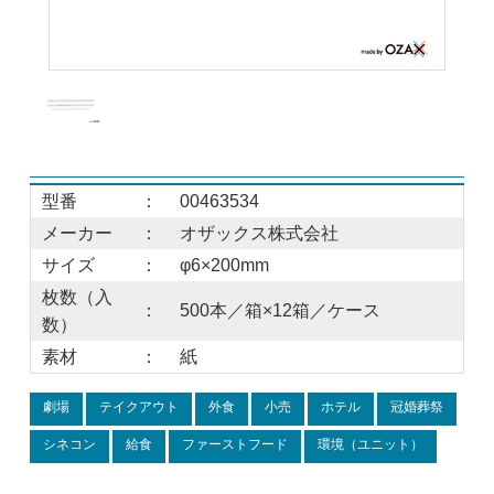
型番
：
00463534
メーカー
：
オザックス株式会社
サイズ
：
φ6×200mm
枚数（入
：
500本／箱×12箱／ケース
数）
素材
：
紙
劇場
テイクアウト
外食
小売
ホテル
冠婚葬祭
シネコン
給食
ファーストフード
環境（ユニット）