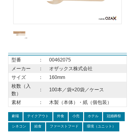
型番
：
00462075
メーカー
：
オザックス株式会社
サイズ
：
160mm
枚数（入
：
100本／袋×20袋／ケース
数）
素材
：
木製（本体）・紙（個包装）
劇場
テイクアウト
外食
小売
ホテル
冠婚葬祭
シネコン
給食
ファーストフード
環境（ユニット）