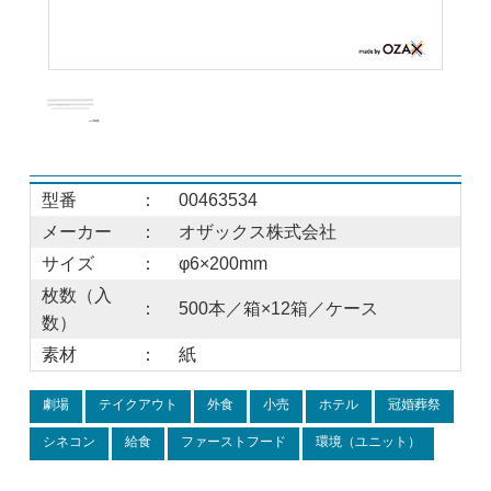
型番
：
00463534
メーカー
：
オザックス株式会社
サイズ
：
φ6×200mm
枚数（入
：
500本／箱×12箱／ケース
数）
素材
：
紙
劇場
テイクアウト
外食
小売
ホテル
冠婚葬祭
シネコン
給食
ファーストフード
環境（ユニット）