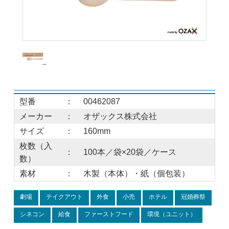
型番
：
00462087
メーカー
：
オザックス株式会社
サイズ
：
160mm
枚数（入
：
100本／袋×20袋／ケース
数）
素材
：
木製（本体）・紙（個包装）
劇場
テイクアウト
外食
小売
ホテル
冠婚葬祭
シネコン
給食
ファーストフード
環境（ユニット）