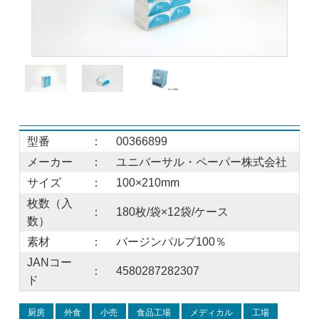
型番
：
00366899
メーカー
：
ユニバーサル・ペーパー株式会社
サイズ
：
100×210mm
枚数（入
：
180枚/袋×12袋/ケース
数）
素材
：
バージンパルプ100％
JANコー
：
4580287282307
ド
厨房
外食
小売
食品工場
メディカル
工場