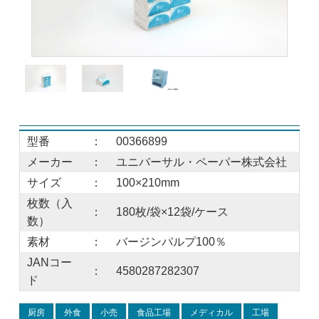
型番
：
00366899
メーカー
：
ユニバーサル・ペーパー株式会社
サイズ
：
100×210mm
枚数（入
：
180枚/袋×12袋/ケース
数）
素材
：
バージンパルプ100％
JANコー
：
4580287282307
ド
厨房
外食
小売
食品工場
メディカル
工場