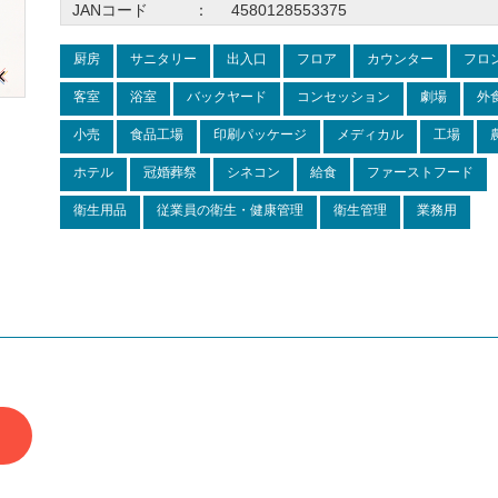
JANコード
：
4580128553375
厨房
サニタリー
出入口
フロア
カウンター
フロ
客室
浴室
バックヤード
コンセッション
劇場
外
小売
食品工場
印刷パッケージ
メディカル
工場
ホテル
冠婚葬祭
シネコン
給食
ファーストフード
衛生用品
従業員の衛生・健康管理
衛生管理
業務用