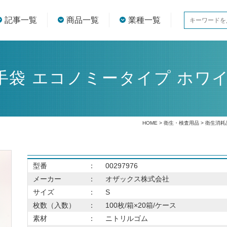
記事一覧
商品一覧
業種一覧
袋 エコノミータイプ ホワイ
HOME
>
衛生・検査用品
>
衛生消耗
型番
：
00297976
メーカー
：
オザックス株式会社
サイズ
：
S
枚数（入数）
：
100枚/箱×20箱/ケース
素材
：
ニトリルゴム