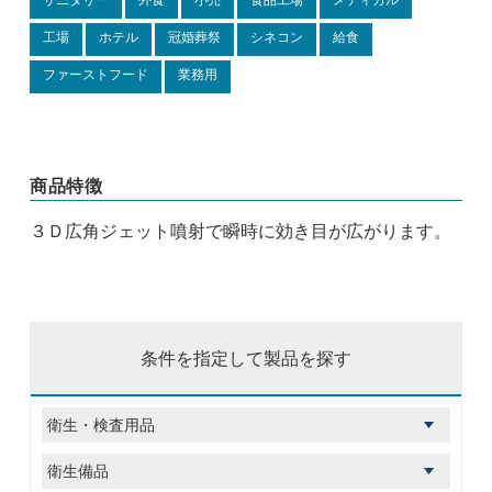
サニタリー
外食
小売
食品工場
メディカル
工場
ホテル
冠婚葬祭
シネコン
給食
ファーストフード
業務用
商品特徴
３Ｄ広角ジェット噴射で瞬時に効き目が広がります。
条件を指定して製品を探す