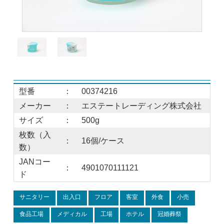
型番
：
00374216
メーカー
：
エステートレーディング株式会社
サイズ
：
500g
枚数（入
：
16個/ケース
数）
JANコー
：
4901070111121
ド
サニタリー
出入口
フロア
客室
外食
小売
食品工場
メディカル
工場
ホテル
冠婚葬祭