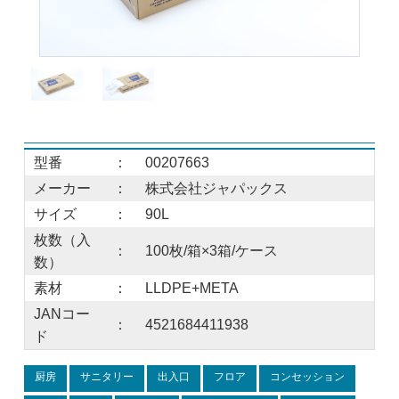
型番
：
00207663
メーカー
：
株式会社ジャパックス
サイズ
：
90L
枚数（入
：
100枚/箱×3箱/ケース
数）
素材
：
LLDPE+META
JANコー
：
4521684411938
ド
厨房
サニタリー
出入口
フロア
コンセッション