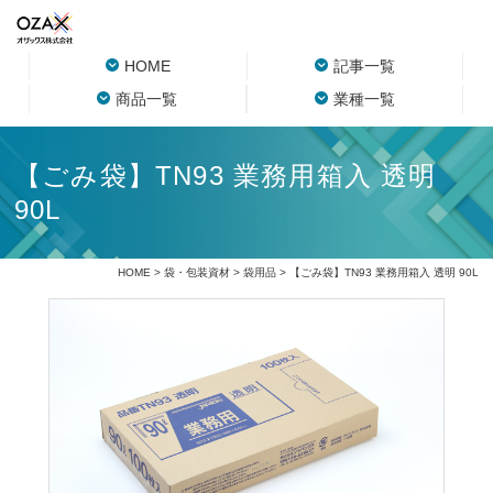
HOME
記事一覧
商品一覧
業種一覧
【ごみ袋】TN93 業務用箱入 透明
90L
HOME
>
袋・包装資材
>
袋用品
> 【ごみ袋】TN93 業務用箱入 透明 90L