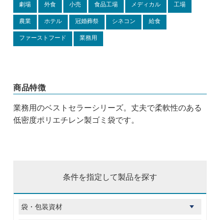
劇場
外食
小売
食品工場
メディカル
工場
農業
ホテル
冠婚葬祭
シネコン
給食
ファーストフード
業務用
商品特徴
業務用のベストセラーシリーズ。丈夫で柔軟性のある
低密度ポリエチレン製ゴミ袋です。
条件を指定して製品を探す