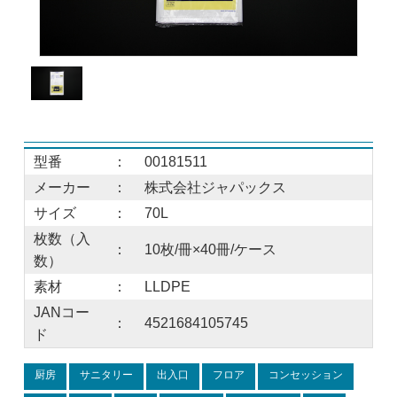
型番
：
00181511
メーカー
：
株式会社ジャパックス
サイズ
：
70L
枚数（入
：
10枚/冊×40冊/ケース
数）
素材
：
LLDPE
JANコー
：
4521684105745
ド
厨房
サニタリー
出入口
フロア
コンセッション