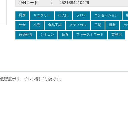
JANコード
：
4521684410429
厨房
サニタリー
出入口
フロア
コンセッション
外食
小売
食品工場
メディカル
工場
農業
ホ
冠婚葬祭
シネコン
給食
ファーストフード
業務用
低密度ポリエチレン製ゴミ袋です。