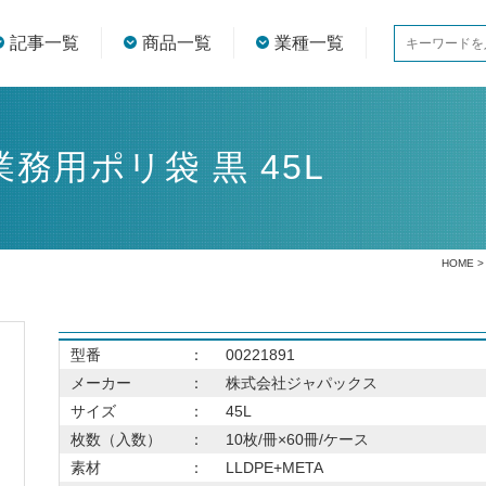
記事一覧
商品一覧
業種一覧
業務用ポリ袋 黒 45L
HOME
型番
：
00221891
メーカー
：
株式会社ジャパックス
サイズ
：
45L
枚数（入数）
：
10枚/冊×60冊/ケース
素材
：
LLDPE+META