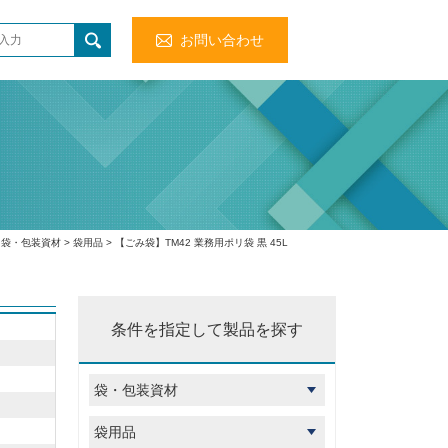
お問い合わせ
>
袋・包装資材
>
袋用品
> 【ごみ袋】TM42 業務用ポリ袋 黒 45L
条件を指定して製品を探す