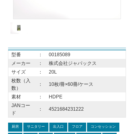
型番
：
00185089
メーカー
：
株式会社ジャパックス
サイズ
：
20L
枚数（入
：
10枚/冊×60冊/ケース
数）
素材
：
HDPE
JANコー
：
4521684231222
ド
厨房
サニタリー
出入口
フロア
コンセッション