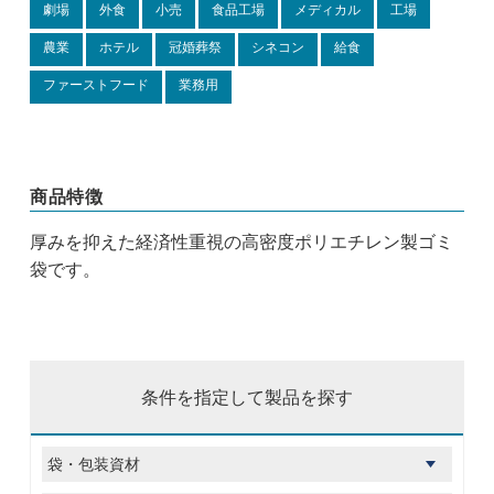
劇場
外食
小売
食品工場
メディカル
工場
農業
ホテル
冠婚葬祭
シネコン
給食
ファーストフード
業務用
商品特徴
厚みを抑えた経済性重視の高密度ポリエチレン製ゴミ
袋です。
条件を指定して製品を探す