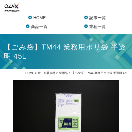
HOME
記事一覧
商品一覧
業種一覧
【ごみ袋】TM44 業務用ポリ袋 半透
明 45L
HOME
>
袋・包装資材
>
袋用品
> 【ごみ袋】TM44 業務用ポリ袋 半透明 45L