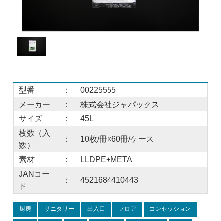
型番
：
00225555
メーカー
：
株式会社ジャパックス
サイズ
：
45L
枚数（入
：
10枚/冊×60冊/ケース
数）
素材
：
LLDPE+META
JANコー
：
4521684410443
ド
厨房
サニタリー
出入口
フロア
コンセッション