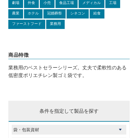
劇場
外食
小売
食品工場
メディカル
工場
農業
ホテル
冠婚葬祭
シネコン
給食
ファーストフード
業務用
商品特徴
業務用のベストセラーシリーズ。丈夫で柔軟性のある
低密度ポリエチレン製ゴミ袋です。
条件を指定して製品を探す